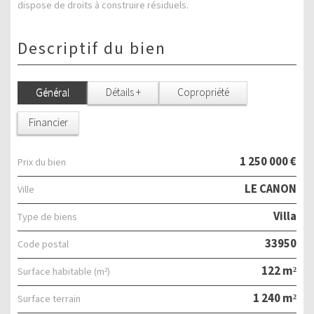
dispose de droits à construire résiduels.
descriptif du bien
Général
Détails +
Copropriété
Financier
1 250 000 €
Prix du bien
LE CANON
Ville
Villa
Type de biens
33950
Code postal
122 m²
Surface habitable (m²)
1 240 m²
surface terrain