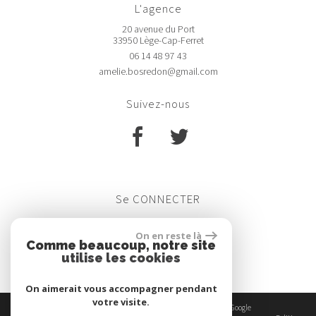
l'agence
20 avenue du Port
33950 Lège-Cap-Ferret
06 14 48 97 43
amelie.bosredon@gmail.com
suivez-nous
se
CONNECTER
Espace propriétaires
On en reste là
Comme beaucoup, notre site
utilise les cookies
On aimerait vous accompagner pendant
votre visite.
© 2026 | Tous droits réservés | Traduction powered by Google