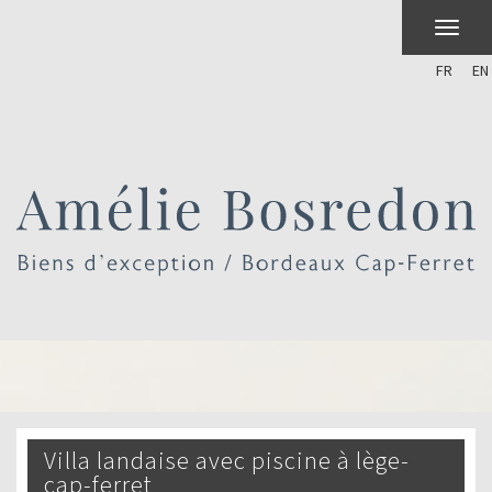
FR
EN
villa landaise avec piscine à lège-
cap-ferret