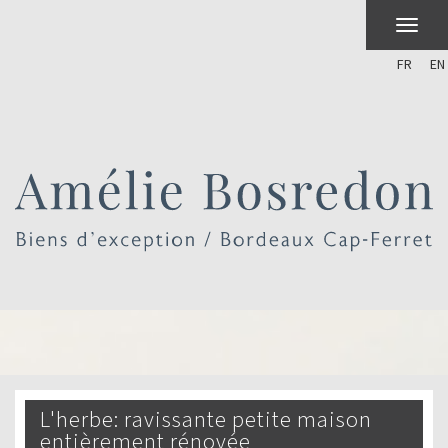
FR
EN
l'herbe: ravissante petite maison
entièrement rénovée