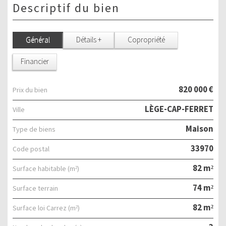
descriptif du bien
Général
Détails +
Copropriété
Financier
820 000 €
Prix du bien
LÈGE-CAP-FERRET
Ville
Maison
Type de biens
33970
Code postal
82 m²
Surface habitable (m²)
74 m²
surface terrain
82 m²
Surface loi Carrez (m²)