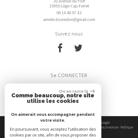
20 avenue du Port
33950 Lège-Cap-Ferret
06 14 48 97 43
amelie.bosredon@gmail.com
suivez-nous
se
CONNECTER
Espace propriétaires
On en reste là
Comme beaucoup, notre site
utilise les cookies
On aimerait vous accompagner pendant
votre visite.
© 2026 | Tous droits réservés | Traduction powered by Google
Plan du site
-
Mentions légales
-
Nos honoraires
-
Liens
-
Admin
-
Toutes nos annonces
-
Politique
En poursuivant, vous acceptez l'utilisation des
RGPD
cookies par ce site, afin de vous proposer des