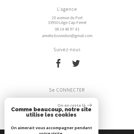
l'agence
20 avenue du Port
33950 Lège-Cap-Ferret
06 14 48 97 43
amelie.bosredon@gmail.com
suivez-nous
se
CONNECTER
Espace propriétaires
On en reste là
Comme beaucoup, notre site
utilise les cookies
On aimerait vous accompagner pendant
votre visite.